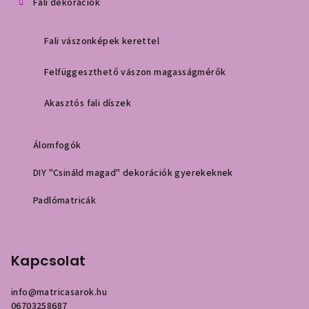
Fali dekorációk
Fali vászonképek kerettel
Felfüggeszthető vászon magasságmérők
Akasztós fali díszek
Álomfogók
DIY "Csináld magad" dekorációk gyerekeknek
Padlómatricák
Kapcsolat
info
@
matricasarok.hu
06703258687