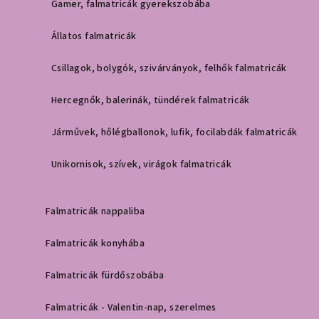
Gamer, falmatricák gyerekszobába
Állatos falmatricák
Csillagok, bolygók, szivárványok, felhők falmatricák
Hercegnők, balerinák, tündérek falmatricák
Járművek, hőlégballonok, lufik, focilabdák falmatricák
Unikornisok, szívek, virágok falmatricák
Falmatricák nappaliba
Falmatricák konyhába
Falmatricák fürdőszobába
Falmatricák - Valentin-nap, szerelmes