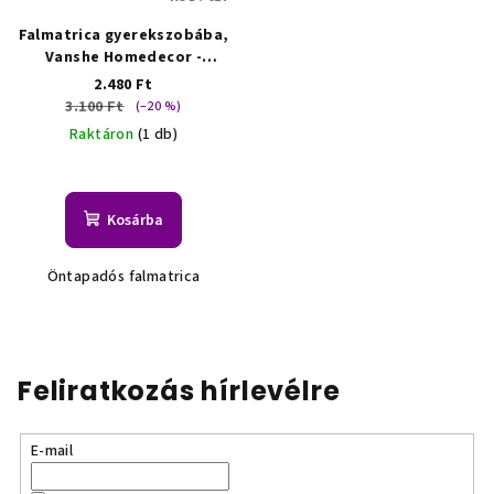
Falmatrica gyerekszobába,
Vanshe Homedecor -
Unikornisok, arany
2.480 Ft
csillagok
3.100 Ft
(–20 %)
Raktáron
(1 db)
Kosárba
Öntapadós falmatrica
Feliratkozás hírlevélre
E-mail