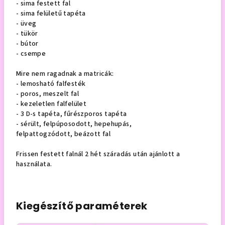
- sima festett fal
- sima felületű tapéta
- üveg
- tükör
- bútor
- csempe
Mire nem ragadnak a matricák:
- lemosható falfesték
- poros, meszelt fal
- kezeletlen falfelület
- 3 D-s tapéta, fűrészporos tapéta
- sérült, felpúposodott, hepehupás,
felpattogzódott, beázott fal
Frissen festett falnál 2 hét száradás után ajánlott a
használata.
Kiegészítő paraméterek