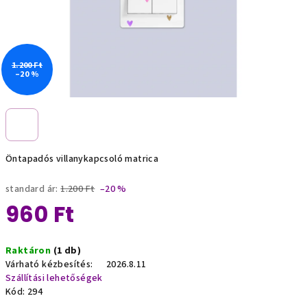
1.200 Ft
–20 %
Öntapadós villanykapcsoló matrica
standard ár:
1.200 Ft
–20 %
960 Ft
Egységár:
Raktáron
(1 db)
Várható kézbesítés:
2026.8.11
Szállítási lehetőségek
Kód:
294