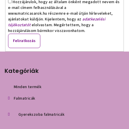
Hozzájárulok, hogy az általam önként megadott nevem és
e-mail címem felhasználásával a
www.matricasarok.hu részemre e-mail útján hírleveleket,
ajánlatokat küldjön. Kijelentem, hogy az
adatkezelési
tájékoztatót
elolvastam. Megértettem, hogy a
hozzájárulásom bármikor visszavonhatom.
Feliratkozás
L
á
b
Kategóriák
l
é
Minden termék
c
Falmatricák
Gyerekszoba falmatricák