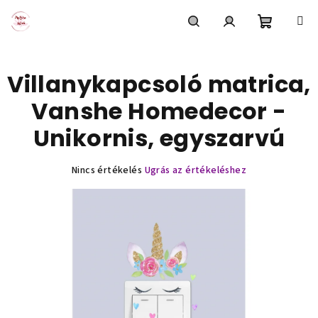
Ugrás
a
fő
Kosár
Keresés
Bejelentkezés
tartalomhoz
Villanykapcsoló matrica,
Vanshe Homedecor -
Unikornis, egyszarvú
A
Nincs értékelés
Ugrás az értékeléshez
termék
átlagos
értékelése
5-
ből
0,0
csillag.