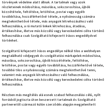
törvények védelme alatt állnak. A tartalmak vagy azok
részleteinek módosítása, másolása, sokszorosítása, újbóli
közzététele, feltöltése, letöltése, postai vagy egyéb
továbbítása, hozzáférhetővé tétele, a nyilvánosság számára
megtekinthetővé tétele, más anyagok létrehozásához való
felhasználása, a rá mutató linkek létrehozása, átadása,
értékesítése, illetve más közcélú vagy kereskedelmi célra történő
felhasználása csak Szolgáltató kifejezett írásos engedélyével
történhet.
Szolgáltató kifejezett írásos engedélye nélkül tilos a webhelyen
megtalálható védjegyek és szolgáltatási márkajelek módosítása,
másolása, sokszorosítása, újbóli közzététele, feltöltése,
letöltése, postai vagy egyéb továbbítása, hozzáférhetővé tétele,
továbbá tilos a nyilvánosság számára megtekinthetővé tenni,
valamint más anyagok létrehozásához való felhasználása,
értékesítése, illetve más közcélú vagy kereskedelmi célra történő
felhasználása.
Részben más megítélés alá esnek szabad felhasználási célú, nyílt
forrásból jogtiszta úton beszerzett tartalmak és Szolgáltató
partnereitől származó külön szerződés alapján megjelenített