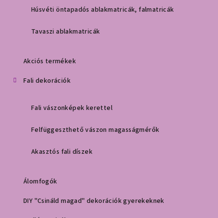
Húsvéti öntapadós ablakmatricák, falmatricák
Tavaszi ablakmatricák
Akciós termékek
Fali dekorációk
Fali vászonképek kerettel
Felfüggeszthető vászon magasságmérők
Akasztós fali díszek
Álomfogók
DIY "Csináld magad" dekorációk gyerekeknek