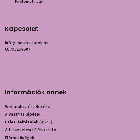
Padlómatricák
Kapcsolat
info
@
matricasarok.hu
06703258687
Információk önnek
Webáruház értékelése
A vásárlás lépései
Üzleti feltételek (ÁSZF)
Adatkezelési tájékoztató
Elérhetőségek