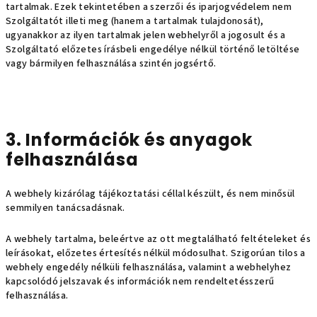
tartalmak. Ezek tekintetében a szerzői és iparjogvédelem nem
Szolgáltatót illeti meg (hanem a tartalmak tulajdonosát),
ugyanakkor az ilyen tartalmak jelen webhelyről a jogosult és a
Szolgáltató előzetes írásbeli engedélye nélkül történő letöltése
vagy bármilyen felhasználása szintén jogsértő.
3. Információk és anyagok
felhasználása
A webhely kizárólag tájékoztatási céllal készült, és nem minősül
semmilyen tanácsadásnak.
A webhely tartalma, beleértve az ott megtalálható feltételeket és
leírásokat, előzetes értesítés nélkül módosulhat. Szigorúan tilos a
webhely engedély nélküli felhasználása, valamint a webhelyhez
kapcsolódó jelszavak és információk nem rendeltetésszerű
felhasználása.