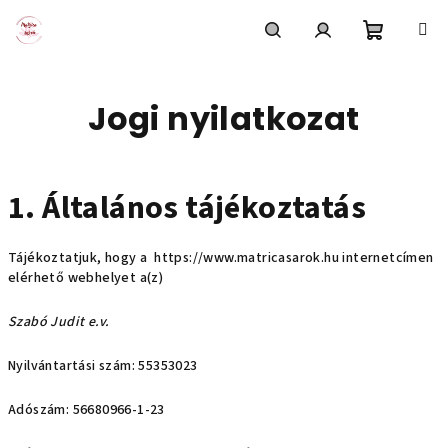
Ugrás
a
fő
Kosár
Keresés
Bejelentkezés
tartalomhoz
Jogi nyilatkozat
1. Általános tájékoztatás
Tájékoztatjuk, hogy a https://www.matricasarok.hu internetcímen
elérhető webhelyet a(z)
Szabó Judit e.v.
Nyilvántartási szám: 55353023
Adószám: 56680966-1-23