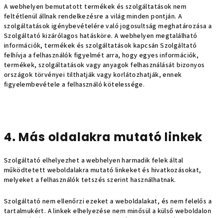
A webhelyen bemutatott termékek és szolgáltatások nem
feltétlenül állnak rendelkezésre a világ minden pontján. A
szolgáltatások igénybevételére való jogosultság meghatározása a
Szolgáltató kizárólagos hatásköre. A webhelyen megtalálható
információk, termékek és szolgáltatások kapcsán Szolgáltató
felhívja a felhasználók figyelmét arra, hogy egyes információk,
termékek, szolgáltatások vagy anyagok felhasználását bizonyos
országok törvényei tilthatják vagy korlátozhatják, ennek
figyelembevétele a felhasználó kötelessége.
4. Más oldalakra mutató linkek
Szolgáltató elhelyezhet a webhelyen harmadik felek által
működtetett weboldalakra mutató linkeket és hivatkozásokat,
melyeket a felhasználók tetszés szerint használhatnak.
Szolgáltató nem ellenőrzi ezeket a weboldalakat, és nem felelős a
tartalmukért. A linkek elhelyezése nem minősül a külső weboldalon