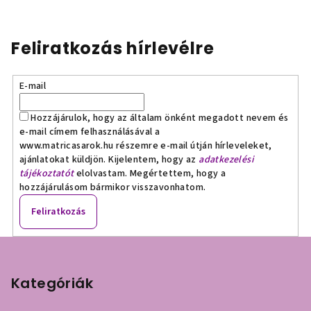
Feliratkozás hírlevélre
E-mail
Hozzájárulok, hogy az általam önként megadott nevem és
e-mail címem felhasználásával a
www.matricasarok.hu részemre e-mail útján hírleveleket,
ajánlatokat küldjön. Kijelentem, hogy az
adatkezelési
tájékoztatót
elolvastam. Megértettem, hogy a
hozzájárulásom bármikor visszavonhatom.
Feliratkozás
L
á
b
Kategóriák
l