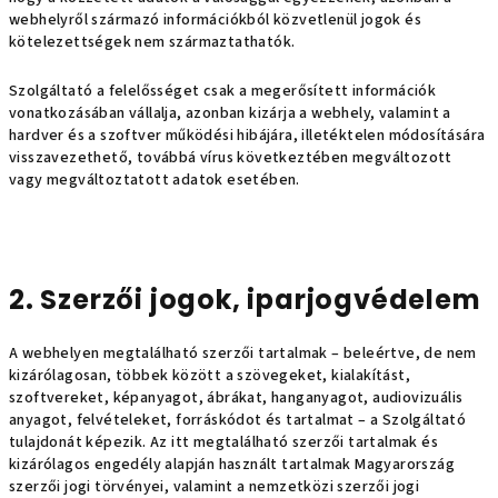
webhelyről származó információkból közvetlenül jogok és
kötelezettségek nem származtathatók.
Szolgáltató a felelősséget csak a megerősített információk
vonatkozásában vállalja, azonban kizárja a webhely, valamint a
hardver és a szoftver működési hibájára, illetéktelen módosítására
visszavezethető, továbbá vírus következtében megváltozott
vagy megváltoztatott adatok esetében.
2. Szerzői jogok, iparjogvédelem
A webhelyen megtalálható szerzői tartalmak – beleértve, de nem
kizárólagosan, többek között a szövegeket, kialakítást,
szoftvereket, képanyagot, ábrákat, hanganyagot, audiovizuális
anyagot, felvételeket, forráskódot és tartalmat – a Szolgáltató
tulajdonát képezik. Az itt megtalálható szerzői tartalmak és
kizárólagos engedély alapján használt tartalmak Magyarország
szerzői jogi törvényei, valamint a nemzetközi szerzői jogi