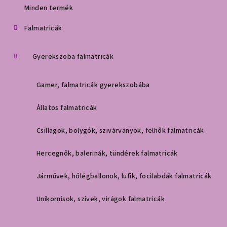
é
Minden termék
c
Falmatricák
Gyerekszoba falmatricák
Gamer, falmatricák gyerekszobába
Állatos falmatricák
Csillagok, bolygók, szivárványok, felhők falmatricák
Hercegnők, balerinák, tündérek falmatricák
Járművek, hőlégballonok, lufik, focilabdák falmatricák
Unikornisok, szívek, virágok falmatricák