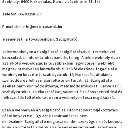
Székhely: 6400 Kiskunhalas, Kuruc vitézek tere 31. 1/1.
Telefon: 06703258687
E-mail cím: info@matricasarok.hu
üzemelteti (a továbbiakban: Szolgáltató).
Jelen webhelyen a Szolgáltató szolgáltatásaival, termékeivel
kapcsolatban információkat ismerhet meg. A jelen webhely és az
azt alkotó weboldalak (a továbbiakban: együttesen webhely)
megtekintésével és használatával Ön kötelezőnek fogadja el a
webhelyen közzétett szabályzatok, tájékoztatók, általános
szerződési és felhasználói feltételek tartalmát. Szolgáltató
ezeket bármikor módosíthatja, mely módosításokat, illetve az új
szabályzatokat, tájékoztatókat, valamint általános szerződési és
felhasználói feltételeket ezen a webhelyen teszi majd közzé.
Ezen a webhelyen a Szolgáltató az információkat tájékoztatási
céllal helyezte el, így azok tanácsadásnak nem
minősülnek. Szolgáltató megtesz minden szükséges intézkedést,
hogy a közzétett adatok a valósággal egyezzenek, azonban a