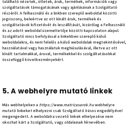
található nézetek, ötletek, áruk, termékek, információk vagy
szolgáltatások támogatásának vagy ajánlásának a Szolgáltató
részéről. A felhasználó és a linkben szereplő weboldal közötti
jogviszony, beleértve az ott kínált áruk, termékek és
szolgáltatások kifizetését és leszállítását, kizárólag a Felhasználó
és az adott weboldal üzemeltetője közötti kapcsolaton alapul.
Szolgáltató nincs befolyással a linkekben szereplő külső
weboldalakra, és nem felelős a külső weboldalak megtekintésével,
használatával vagy használatuk meghiúsulásával, illetve az ott
kínált tartalmakkal, áruval, termékekkel és szolgáltatásokkal
összefüggő következményekért.
5. A
webhelyre mutató linkek
Más webhelyeken a
https://www.matricasarok.hu
webhelyre
mutató linkeket elhelyezni csak Szolgáltató írásos engedélyével
megengedett. A weboldalra vezető linkek elhelyezése nem
okozhat kárt a Szolgáltató, vagy oldalainak hírnevében.