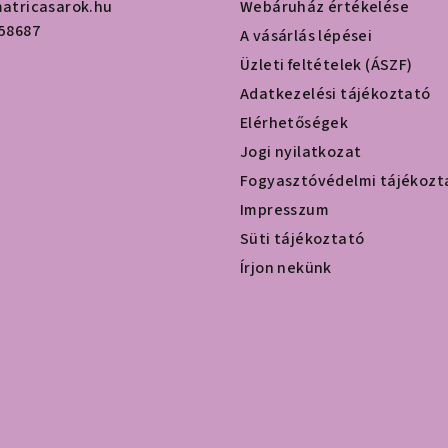
atricasarok.hu
Webáruház értékelése
58687
A vásárlás lépései
Üzleti feltételek (ÁSZF)
Adatkezelési tájékoztató
Elérhetőségek
Jogi nyilatkozat
Fogyasztóvédelmi tájékozt
Impresszum
Süti tájékoztató
Írjon nekünk