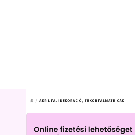
Ugrás
a
fő
tartalomhoz
/
AKRIL FALI DEKORÁCIÓ, TÜKÖR FALMATRICÁK
KEZDŐLAP
O
l
Online fizetési lehetőséget