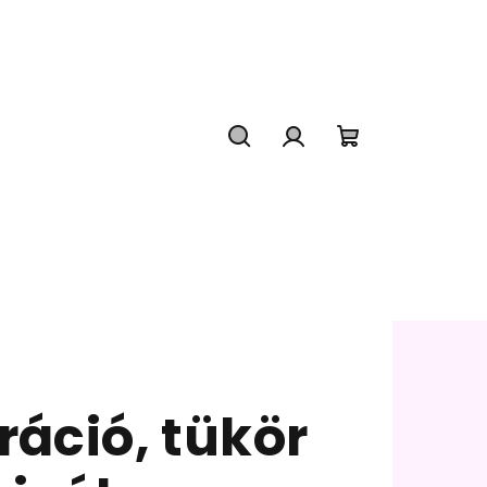
Keresés
Bejelentkezés
Kosár
oráció, tükör