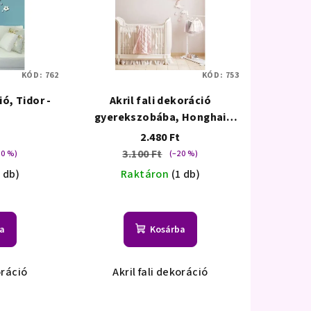
KÓD:
762
KÓD:
753
ió, Tidor -
Akril fali dekoráció
k
gyerekszobába, Honghai
Gallery - Felhő
2.480 Ft
3.100 Ft
20 %)
(–20 %)
1 db)
Raktáron
(1 db)
a
Kosárba
oráció
Akril fali dekoráció