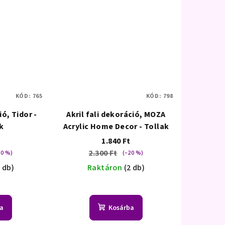
KÓD:
765
KÓD:
798
ió, Tidor -
Akril fali dekoráció, MOZA
k
Acrylic Home Decor - Tollak
1.840 Ft
2.300 Ft
20 %)
(–20 %)
1 db)
Raktáron
(2 db)
a
Kosárba