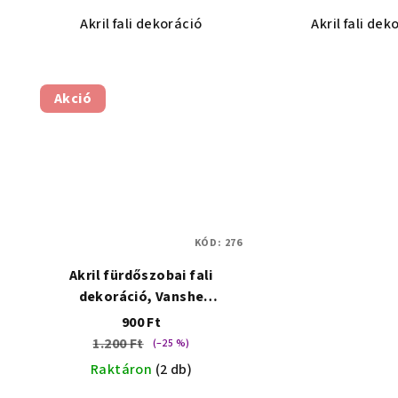
Akril fali dekoráció
Akril fali dek
Akció
KÓD:
276
Akril fürdőszobai fali
dekoráció, Vanshe
Homedecor - Toilet
900 Ft
1.200 Ft
(–25 %)
Raktáron
(2 db)