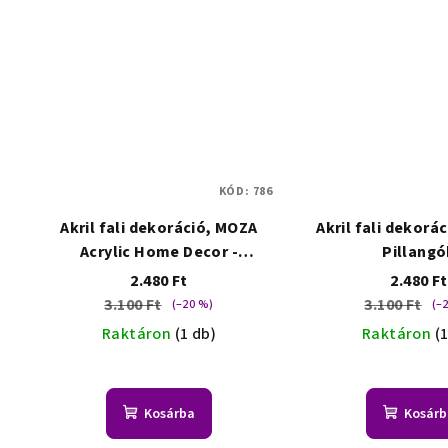
a
KÓD:
786
Akril fali dekoráció, MOZA
Akril fali dekorác
Acrylic Home Decor -
Pillangó
Csillagok
2.480 Ft
2.480 Ft
3.100 Ft
3.100 Ft
(–20 %)
(–
Raktáron
(1 db)
Raktáron
(
Kosárba
Kosárb