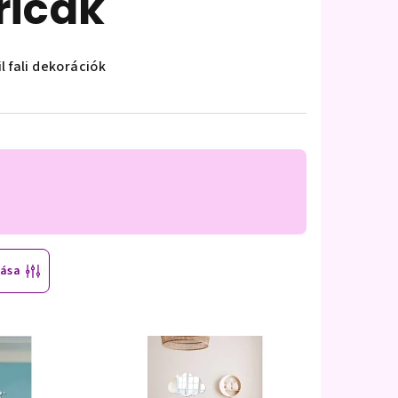
ricák
l fali dekorációk
tása