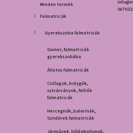
l
info
@
m
Minden termék
é
067032
Falmatricák
c
Gyerekszoba falmatricák
Gamer, falmatricák
gyerekszobába
Állatos falmatricák
Csillagok, bolygók,
szivárványok, felhők
falmatricák
Hercegnők, balerinák,
tündérek falmatricák
Járművek, hőlégballonok,