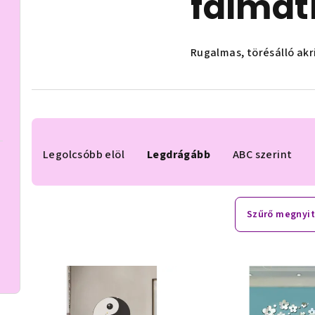
falmat
Rugalmas, törésálló akri
T
e
Legolcsóbb elöl
Legdrágább
ABC szerint
r
m
Szűrő megnyi
é
T
k
e
e