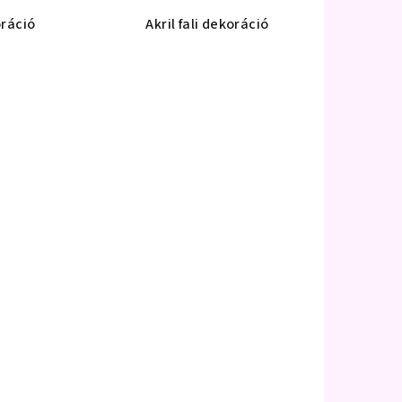
oráció
Akril fali dekoráció