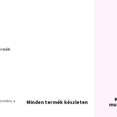
ermék
K
vezmény a
Minden termék készleten
mu