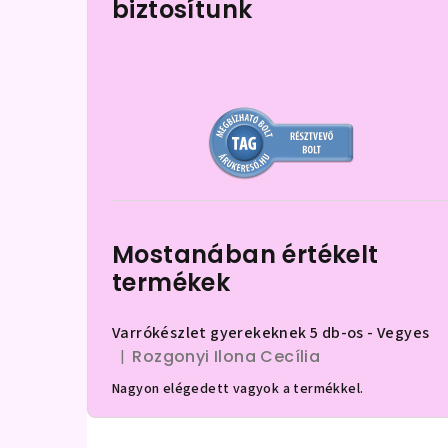
biztosítunk
d
a
l
s
ó
p
a
Mostanában értékelt
n
termékek
e
Varrókészlet gyerekeknek 5 db-os - Vegyes
l
Rozgonyi Ilona Cecília
|
A termék értékelése 5-ből 5 csillag.
Nagyon elégedett vagyok a termékkel.