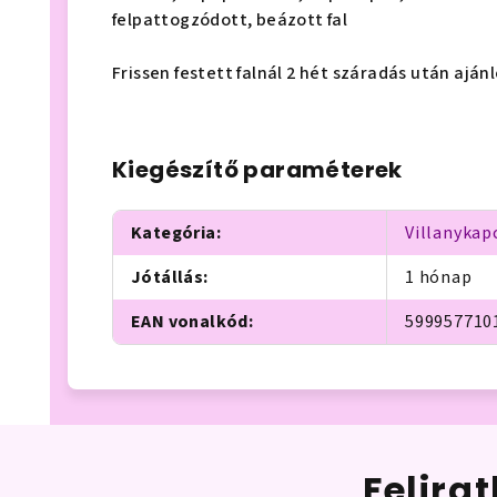
felpattogzódott, beázott fal
Frissen festett falnál 2 hét száradás után aján
Kiegészítő paraméterek
Kategória
:
Villanykap
Jótállás
:
1 hónap
EAN vonalkód
:
599957710
Felira