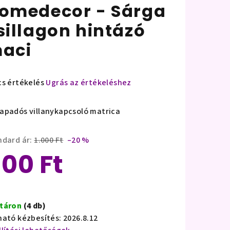
omedecor - Sárga
sillagon hintázó
aci
cs értékelés
Ugrás az értékeléshez
mék
agos
apadós villanykapcsoló matrica
ékelése
ndard ár:
1.000 Ft
–20 %
00 Ft
lag.
ségár:
táron
(4 db)
ható kézbesítés:
2026.8.12