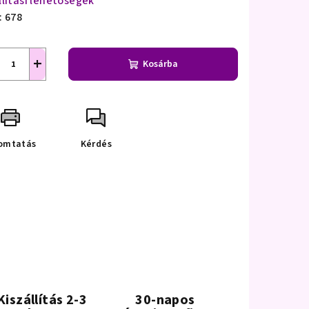
llítási lehetőségek
:
678
+
Kosárba
omtatás
Kérdés
Kiszállítás 2-3
30-napos