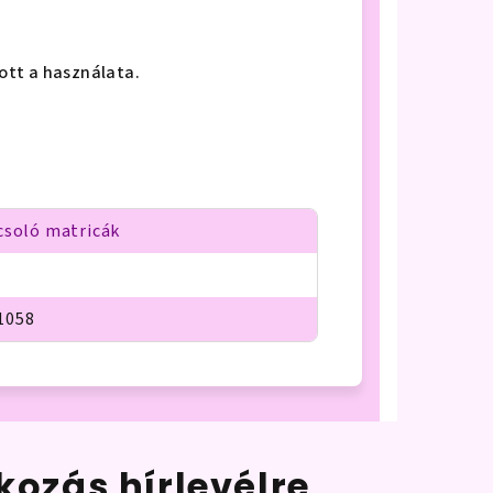
lott a használata.
csoló matricák
1058
tkozás hírlevélre