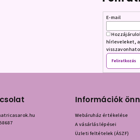
E-mail
Hozzájárulo
hírleveleket, 
visszavonhat
Feliratkozás
csolat
Információk ön
atricasarok.hu
Webáruház értékelése
58687
A vásárlás lépései
Üzleti feltételek (ÁSZF)