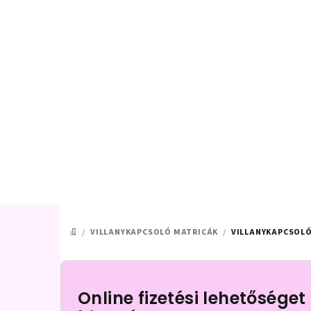
Ugrás
a
fő
tartalomhoz
/
VILLANYKAPCSOLÓ MATRICÁK
/
VILLANYKAPCSOLÓ
KEZDŐLAP
O
l
Online fizetési lehetőséget