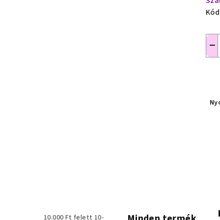
Szá
Kód
−
Ny
Minden termék
10.000 Ft felett 10-