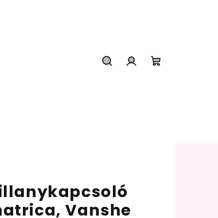
Keresés
Bejelentkezés
Kosár
illanykapcsoló
atrica, Vanshe