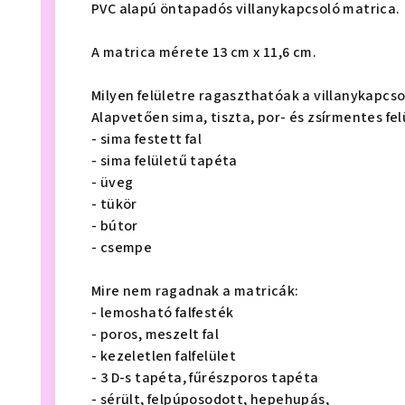
PVC alapú öntapadós villanykapcsoló matrica.
A matrica mérete 13 cm x 11,6 cm.
Milyen felületre ragaszthatóak a villanykapcso
Alapvetően sima, tiszta, por- és zsírmentes fel
- sima festett fal
- sima felületű tapéta
- üveg
- tükör
- bútor
- csempe
Mire nem ragadnak a matricák:
- lemosható falfesték
- poros, meszelt fal
- kezeletlen falfelület
- 3 D-s tapéta, fűrészporos tapéta
- sérült, felpúposodott, hepehupás,