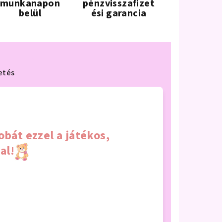
munkanapon
pénzvisszafizet
belül
ési garancia
etés
bát ezzel a játékos,
al!