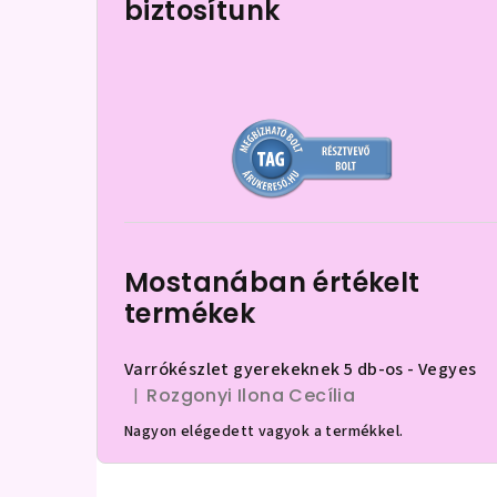
biztosítunk
d
a
l
s
ó
p
a
Mostanában értékelt
n
termékek
e
Varrókészlet gyerekeknek 5 db-os - Vegyes
l
Rozgonyi Ilona Cecília
|
A termék értékelése 5-ből 5 csillag.
Nagyon elégedett vagyok a termékkel.