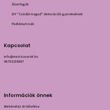
Álomfogók
DIY "Csináld magad" dekorációk gyerekeknek
Padlómatricák
Kapcsolat
info
@
matricasarok.hu
06703258687
Információk önnek
Webáruház értékelése