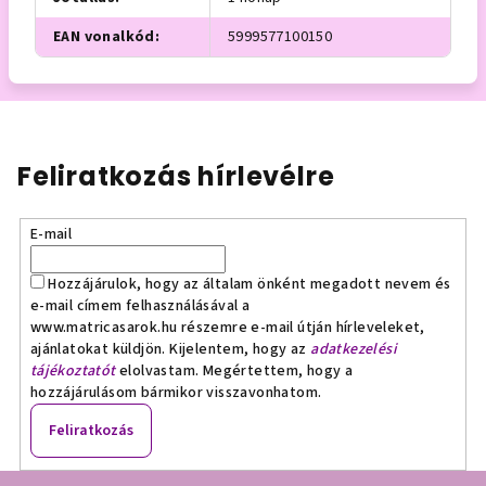
EAN vonalkód
:
5999577100150
Feliratkozás hírlevélre
E-mail
Hozzájárulok, hogy az általam önként megadott nevem és
e-mail címem felhasználásával a
www.matricasarok.hu részemre e-mail útján hírleveleket,
ajánlatokat küldjön. Kijelentem, hogy az
adatkezelési
tájékoztatót
elolvastam. Megértettem, hogy a
hozzájárulásom bármikor visszavonhatom.
Feliratkozás
L