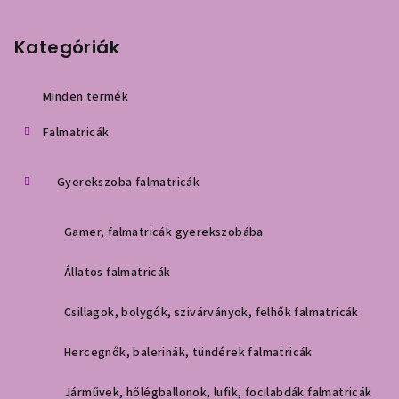
á
b
Kategóriák
l
é
Minden termék
c
Falmatricák
Gyerekszoba falmatricák
Gamer, falmatricák gyerekszobába
Állatos falmatricák
Csillagok, bolygók, szivárványok, felhők falmatricák
Hercegnők, balerinák, tündérek falmatricák
Járművek, hőlégballonok, lufik, focilabdák falmatricák