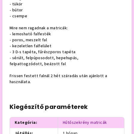
- tükör
- bútor
- csempe
Mire nem ragadnak a matricák:
- lemosható falfesték
- poros, meszelt fal
- kezeletlen falfelület
- 3 D-s tapéta, fűrészporos tapéta
- sérült, felpúposodott, hepehupás,
felpattogzódott, beázott fal
Frissen festett falnál 2 hét száradás után ajánlott a
használata.
Kiegészítő paraméterek
Kategória
:
Hűtőszekrény matricák
Jótállás
:
1 hónap