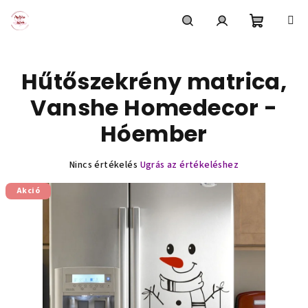
Ugrás
a
fő
Kosár
Keresés
Bejelentkezés
tartalomhoz
Hűtőszekrény matrica,
Vanshe Homedecor -
Hóember
A
Nincs értékelés
Ugrás az értékeléshez
termék
Akció
átlagos
értékelése
5-
ből
0,0
csillag.