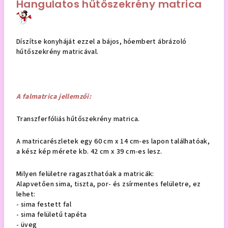
Hangulatos hűtőszekrény matrica
Díszítse konyháját ezzel a bájos, hóembert ábrázoló
hűtőszekrény matricával.
A falmatrica jellemzői:
Transzferfóliás hűtőszekrény matrica.
A matricarészletek egy 60 cm x 14 cm-es lapon találhatóak,
a kész kép mérete kb. 42 cm x 39 cm-es lesz.
Milyen felületre ragaszthatóak a matricák:
Alapvetően sima, tiszta, por- és zsírmentes felületre, ez
lehet:
- sima festett fal
- sima felületű tapéta
- üveg