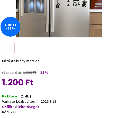
1.800 Ft
–33 %
Hűtőszekrény matrica
standard ár:
1.800 Ft
–33 %
1.200 Ft
Egységár:
Raktáron
(1 db)
Várható kézbesítés:
2026.8.12
Szállítási lehetőségek
Kód:
273