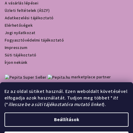
A vásárlás lépései
Üzleti feltételek (ÁSZF)
Adatkezelési tájékoztató
Elérhetőségek
Jogi nyilatkozat
Fogyasztóvédelmi tájékoztató
Impresszum
Süti tájékoztató
Írjon nekünk
marketplace partner
Ez az oldal sütiket használ. Ezen weboldalt követésével
elfogadja azok használatát. Tudjon meg többet *
itt
Olcsóbbat.hu
(*
illessze be a süti tájékoztatóra mutató linket
).
Á
r
Beállítások
Árukereső.hu
u
k