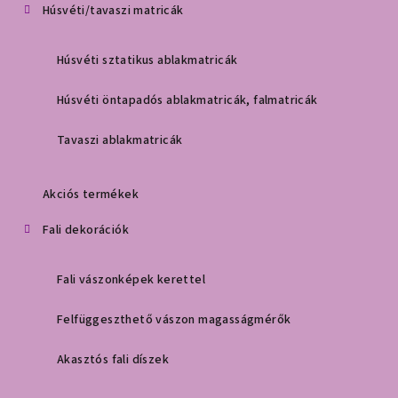
Húsvéti/tavaszi matricák
Húsvéti sztatikus ablakmatricák
Húsvéti öntapadós ablakmatricák, falmatricák
Tavaszi ablakmatricák
Akciós termékek
Fali dekorációk
Fali vászonképek kerettel
Felfüggeszthető vászon magasságmérők
Akasztós fali díszek