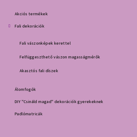
Akciós termékek
Fali dekorációk
Fali vászonképek kerettel
Felfüggeszthető vászon magasságmérők
Akasztós fali díszek
Álomfogók
DIY "Csináld magad" dekorációk gyerekeknek
Padlómatricák