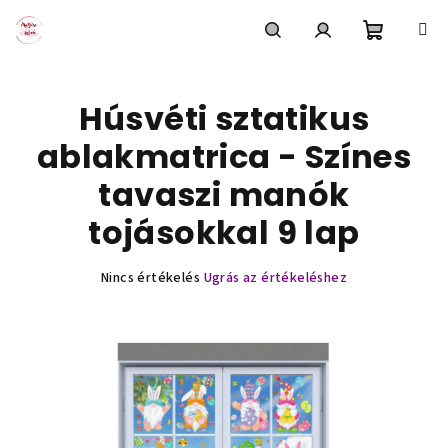
Ugrás
a
fő
Kosár
Keresés
Bejelentkezés
tartalomhoz
Húsvéti sztatikus
ablakmatrica - Színes
tavaszi manók
tojásokkal 9 lap
A
Nincs értékelés
Ugrás az értékeléshez
termék
átlagos
értékelése
5-
ből
0,0
csillag.