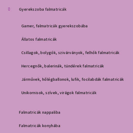
Gyerekszoba falmatricák
Gamer, falmatricák gyerekszobába
Állatos falmatricák
Csillagok, bolygók, szivárványok, felhők falmatricák
Hercegnők, balerinák, tündérek falmatricák
Járművek, hőlégballonok, lufik, focilabdák falmatricák
Unikornisok, szívek, virágok falmatricák
Falmatricák nappaliba
Falmatricák konyhába