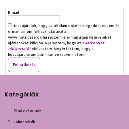
E-mail
Hozzájárulok, hogy az általam önként megadott nevem és
e-mail címem felhasználásával a
www.matricasarok.hu részemre e-mail útján hírleveleket,
ajánlatokat küldjön. Kijelentem, hogy az
adatkezelési
tájékoztatót
elolvastam. Megértettem, hogy a
hozzájárulásom bármikor visszavonhatom.
Feliratkozás
L
á
b
Kategóriák
l
é
Minden termék
c
Falmatricák