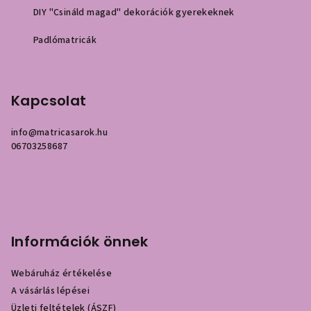
DIY "Csináld magad" dekorációk gyerekeknek
Padlómatricák
Kapcsolat
info
@
matricasarok.hu
06703258687
Információk önnek
Webáruház értékelése
A vásárlás lépései
Üzleti feltételek (ÁSZF)