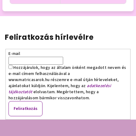
Feliratkozás hírlevélre
E-mail
Hozzájárulok, hogy az általam önként megadott nevem és
e-mail címem felhasználásával a
www.matricasarok.hu részemre e-mail útján hírleveleket,
ajánlatokat küldjön. Kijelentem, hogy az
adatkezelési
tájékoztatót
elolvastam. Megértettem, hogy a
hozzájárulásom bármikor visszavonhatom.
Feliratkozás
L
á