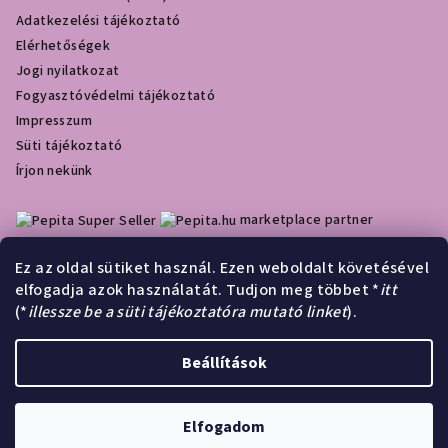
Adatkezelési tájékoztató
Elérhetőségek
Jogi nyilatkozat
Fogyasztóvédelmi tájékoztató
Impresszum
Süti tájékoztató
Írjon nekünk
marketplace partner
Ez az oldal sütiket használ. Ezen weboldalt követésével
elfogadja azok használatát. Tudjon meg többet *
itt
Olcsóbbat.hu
(*
illessze be a süti tájékoztatóra mutató linket
).
Á
r
Beállítások
Árukereső.hu
u
k
Copyright 2026
Matrica sarok
. Minden jog fenntartva.
e
Elfogadom
r