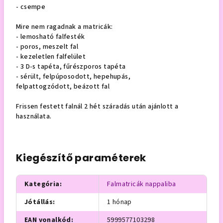
- csempe
Mire nem ragadnak a matricák:
- lemosható falfesték
- poros, meszelt fal
- kezeletlen falfelület
- 3 D-s tapéta, fűrészporos tapéta
- sérült, felpúposodott, hepehupás,
felpattogzódott, beázott fal
Frissen festett falnál 2 hét száradás után ajánlott a
használata.
Kiegészítő paraméterek
Kategória
:
Falmatricák nappaliba
Jótállás
:
1 hónap
EAN vonalkód
:
5999577103298