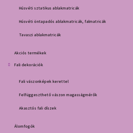
Húsvéti sztatikus ablakmatricák
Húsvéti öntapadós ablakmatricák, falmatricák
Tavaszi ablakmatricák
Akciós termékek
Fali dekorációk
Fali vászonképek kerettel
Felfüggeszthető vászon magasságmérők
Akasztós fali díszek
Álomfogók