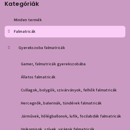
b
Kategóriák
l
é
Minden termék
c
Falmatricák
Gyerekszoba falmatricák
Gamer, falmatricák gyerekszobába
Állatos falmatricák
Csillagok, bolygók, szivárványok, felhők falmatricák
Hercegnők, balerinák, tündérek falmatricák
Járművek, hőlégballonok, lufik, focilabdák falmatricák
Unikornisok, szívek, virágok falmatricák