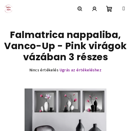
Ugrás
a
fő
Kosár
Keresés
Bejelentkezés
tartalomhoz
Falmatrica nappaliba,
Vanco-Up - Pink virágok
vázában 3 részes
A
Nincs értékelés
Ugrás az értékeléshez
termék
átlagos
értékelése
5-
ből
0,0
csillag.