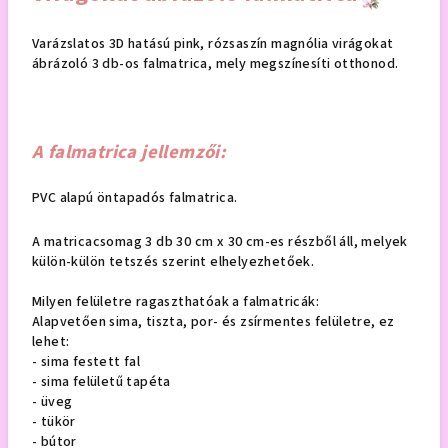
Varázslatos 3D hatású pink, rózsaszín magnólia virágokat
ábrázoló 3 db-os falmatrica, mely megszínesíti otthonod.
A falmatrica jellemzői:
PVC alapú öntapadós falmatrica.
A matricacsomag 3 db 30 cm x 30 cm-es részből áll, melyek
külön-külön tetszés szerint elhelyezhetőek.
Milyen felületre ragaszthatóak a falmatricák:
Alapvetően sima, tiszta, por- és zsírmentes felületre, ez
lehet:
- sima festett fal
- sima felületű tapéta
- üveg
- tükör
- bútor