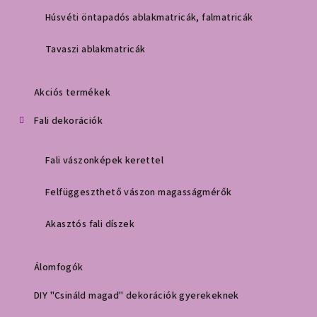
Húsvéti öntapadós ablakmatricák, falmatricák
Tavaszi ablakmatricák
Akciós termékek
Fali dekorációk
Fali vászonképek kerettel
Felfüggeszthető vászon magasságmérők
Akasztós fali díszek
Álomfogók
DIY "Csináld magad" dekorációk gyerekeknek