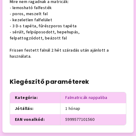
Mire nem ragadnak a matricák:
- lemosható falfesték
- poros, meszelt fal
- kezeletlen falfelület
- 3 D-s tapéta, fűrészporos tapéta
- sérült, felpúposodott, hepehupás,
felpattogzódott, beázott fal
Frissen festett falnál 2 hét száradás után ajánlott a
használata.
Kiegészítő paraméterek
Kategória
:
Falmatricák nappaliba
Jótállás
:
1 hónap
EAN vonalkód
:
5999577101560