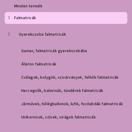
é
Minden termék
c
Falmatricák
Gyerekszoba falmatricák
Gamer, falmatricák gyerekszobába
Állatos falmatricák
Csillagok, bolygók, szivárványok, felhők falmatricák
Hercegnők, balerinák, tündérek falmatricák
Járművek, hőlégballonok, lufik, focilabdák falmatricák
Unikornisok, szívek, virágok falmatricák