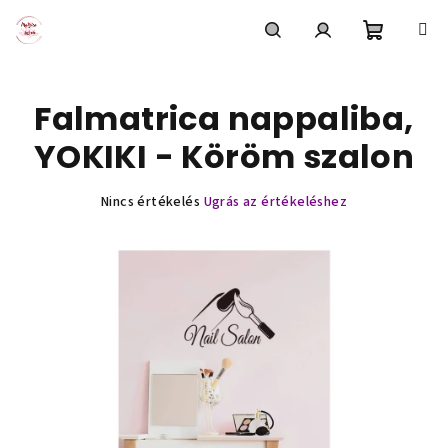
Ugrás
a
fő
Kosár
Keresés
Bejelentkezés
tartalomhoz
Falmatrica nappaliba,
YOKIKI - Köröm szalon
A
Nincs értékelés
Ugrás az értékeléshez
termék
átlagos
értékelése
5-
ből
0,0
csillag.