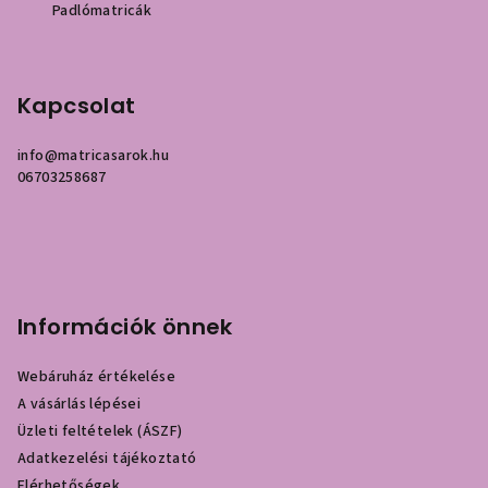
Padlómatricák
Kapcsolat
info
@
matricasarok.hu
06703258687
Információk önnek
Webáruház értékelése
A vásárlás lépései
Üzleti feltételek (ÁSZF)
Adatkezelési tájékoztató
Elérhetőségek