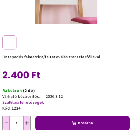
Öntapadós falmatrica/faltetoválás transzferfóliával
2.400 Ft
Egységár:
Raktáron
(2 db)
Várható kézbesítés:
2026.8.12
Szállítási lehetőségek
Kód:
1224
−
+
Kosárba