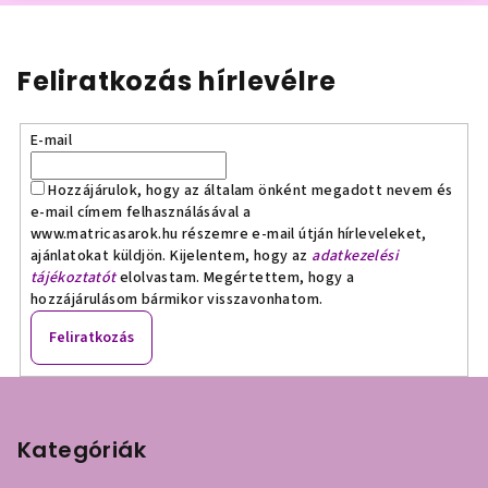
Feliratkozás hírlevélre
E-mail
Hozzájárulok, hogy az általam önként megadott nevem és
e-mail címem felhasználásával a
www.matricasarok.hu részemre e-mail útján hírleveleket,
ajánlatokat küldjön. Kijelentem, hogy az
adatkezelési
tájékoztatót
elolvastam. Megértettem, hogy a
hozzájárulásom bármikor visszavonhatom.
Feliratkozás
L
á
b
Kategóriák
l