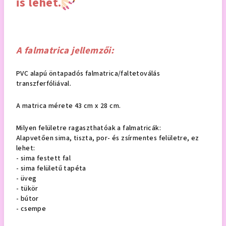
is lehet.
A falmatrica jellemzői:
PVC alapú öntapadós falmatrica/faltetoválás
transzferfóliával.
A matrica mérete 43 cm x 28 cm.
Milyen felületre ragaszthatóak a falmatricák:
Alapvetően sima, tiszta, por- és zsírmentes felületre, ez
lehet:
- sima festett fal
- sima felületű tapéta
- üveg
- tükör
- bútor
- csempe