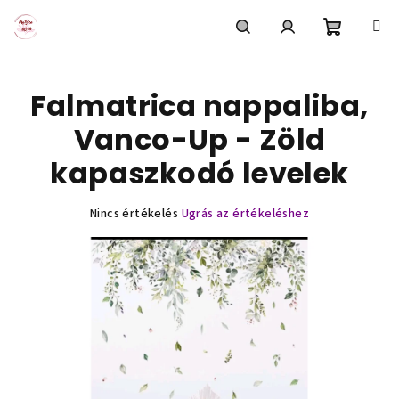
Ugrás
a
fő
Kosár
Keresés
Bejelentkezés
tartalomhoz
Falmatrica nappaliba,
Vanco-Up - Zöld
kapaszkodó levelek
A
Nincs értékelés
Ugrás az értékeléshez
termék
átlagos
értékelése
5-
ből
0,0
csillag.