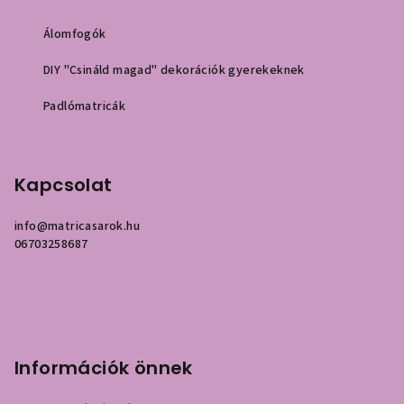
Álomfogók
DIY "Csináld magad" dekorációk gyerekeknek
Padlómatricák
Kapcsolat
info
@
matricasarok.hu
06703258687
Információk önnek