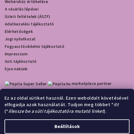
Webáruház értékelése
A vásárlás lépései
Üzleti feltételek (ÁSZF)
Adatkezelési tájékoztató
Elérhetőségek
Jogi nyilatkozat
Fogyasztóvédelmi tájékoztató
Impresszum
Süti tájékoztató
Írjon nekünk
marketplace partner
Ez az oldal sütiket használ. Ezen weboldalt követésével
elfogadja azok használatát. Tudjon meg többet *
itt
Olcsóbbat.hu
(*
illessze be a süti tájékoztatóra mutató linket
).
Á
r
Beállítások
Árukereső.hu
u