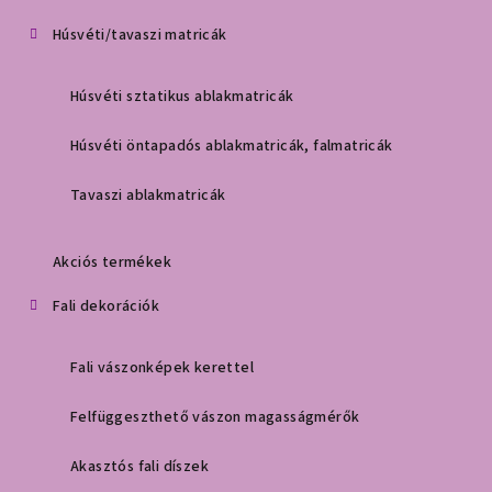
Húsvéti/tavaszi matricák
Húsvéti sztatikus ablakmatricák
Húsvéti öntapadós ablakmatricák, falmatricák
Tavaszi ablakmatricák
Akciós termékek
Fali dekorációk
Fali vászonképek kerettel
Felfüggeszthető vászon magasságmérők
Akasztós fali díszek