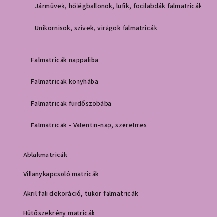
Járművek, hőlégballonok, lufik, focilabdák falmatricák
Unikornisok, szívek, virágok falmatricák
Falmatricák nappaliba
Falmatricák konyhába
Falmatricák fürdőszobába
Falmatricák - Valentin-nap, szerelmes
Ablakmatricák
Villanykapcsoló matricák
Akril fali dekoráció, tükör falmatricák
Hűtőszekrény matricák