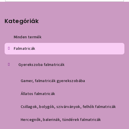
L
á
b
Kategóriák
l
é
Minden termék
c
Falmatricák
Gyerekszoba falmatricák
Gamer, falmatricák gyerekszobába
Állatos falmatricák
Csillagok, bolygók, szivárványok, felhők falmatricák
Hercegnők, balerinák, tündérek falmatricák