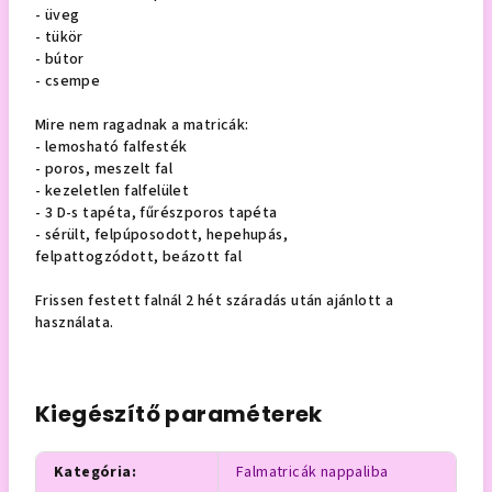
- üveg
- tükör
- bútor
- csempe
Mire nem ragadnak a matricák:
- lemosható falfesték
- poros, meszelt fal
- kezeletlen falfelület
- 3 D-s tapéta, fűrészporos tapéta
- sérült, felpúposodott, hepehupás,
felpattogzódott, beázott fal
Frissen festett falnál 2 hét száradás után ajánlott a
használata.
Kiegészítő paraméterek
Kategória
:
Falmatricák nappaliba