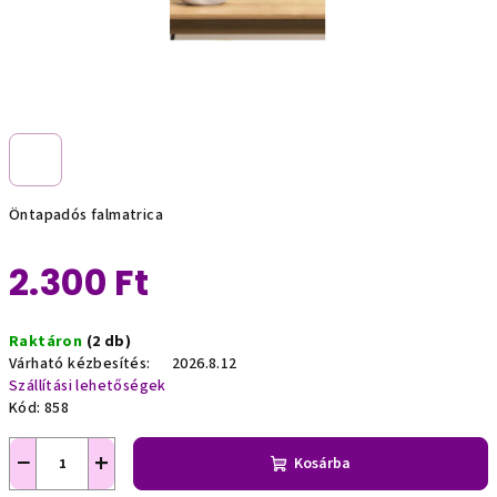
Öntapadós falmatrica
2.300 Ft
Egységár:
Raktáron
(2 db)
Várható kézbesítés:
2026.8.12
Szállítási lehetőségek
Kód:
858
−
+
Kosárba