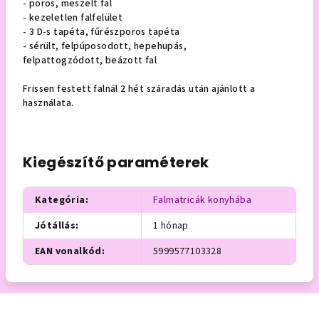
- poros, meszelt fal
- kezeletlen falfelület
- 3 D-s tapéta, fűrészporos tapéta
- sérült, felpúposodott, hepehupás,
felpattogzódott, beázott fal
Frissen festett falnál 2 hét száradás után ajánlott a
használata.
Kiegészítő paraméterek
Kategória
:
Falmatricák konyhába
Jótállás
:
1 hónap
EAN vonalkód
:
5999577103328