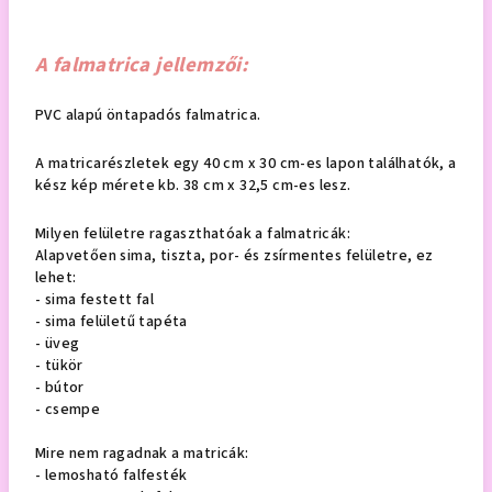
A falmatrica jellemzői:
PVC alapú öntapadós falmatrica.
A matricarészletek egy 40 cm x 30 cm-es lapon találhatók, a
kész kép mérete kb. 38 cm x 32,5 cm-es lesz.
Milyen felületre ragaszthatóak a falmatricák:
Alapvetően sima, tiszta, por- és zsírmentes felületre, ez
lehet:
- sima festett fal
- sima felületű tapéta
- üveg
- tükör
- bútor
- csempe
Mire nem ragadnak a matricák:
- lemosható falfesték