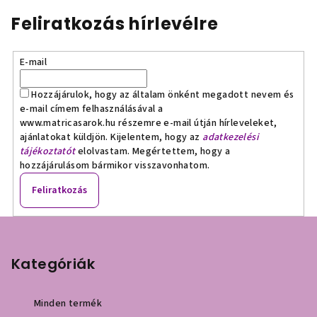
Feliratkozás hírlevélre
E-mail
Hozzájárulok, hogy az általam önként megadott nevem és
e-mail címem felhasználásával a
www.matricasarok.hu részemre e-mail útján hírleveleket,
ajánlatokat küldjön. Kijelentem, hogy az
adatkezelési
tájékoztatót
elolvastam. Megértettem, hogy a
hozzájárulásom bármikor visszavonhatom.
Feliratkozás
L
á
b
Kategóriák
l
é
Minden termék