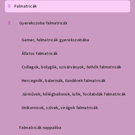
c
Falmatricák
Gyerekszoba falmatricák
Gamer, falmatricák gyerekszobába
Állatos falmatricák
Csillagok, bolygók, szivárványok, felhők falmatricák
Hercegnők, balerinák, tündérek falmatricák
Járművek, hőlégballonok, lufik, focilabdák falmatricák
Unikornisok, szívek, virágok falmatricák
Falmatricák nappaliba