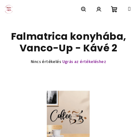
Ugrás
a
fő
Kosár
Keresés
Bejelentkezés
tartalomhoz
Falmatrica konyhába,
Vanco-Up - Kávé 2
A
Nincs értékelés
Ugrás az értékeléshez
termék
átlagos
értékelése
5-
ből
0,0
csillag.