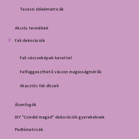
Tavaszi ablakmatricák
Akciós termékek
Fali dekorációk
Fali vászonképek kerettel
Felfüggeszthető vászon magasságmérők
Akasztós fali díszek
Álomfogók
DIY "Csináld magad" dekorációk gyerekeknek
Padlómatricák