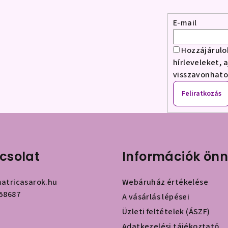
E-mail
Hozzájárulo
hírleveleket, 
visszavonhat
Feliratkozás
csolat
Információk ön
atricasarok.hu
Webáruház értékelése
58687
A vásárlás lépései
Üzleti feltételek (ÁSZF)
Adatkezelési tájékoztató