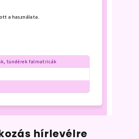
lott a használata.
k, tündérek falmatricák
tkozás hírlevélre