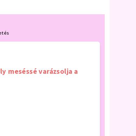
etés
ly meséssé varázsolja a