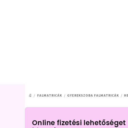
Ugrás
a
fő
tartalomhoz
/
FALMATRICÁK
/
GYEREKSZOBA FALMATRICÁK
/
H
KEZDŐLAP
O
l
Online fizetési lehetőséget