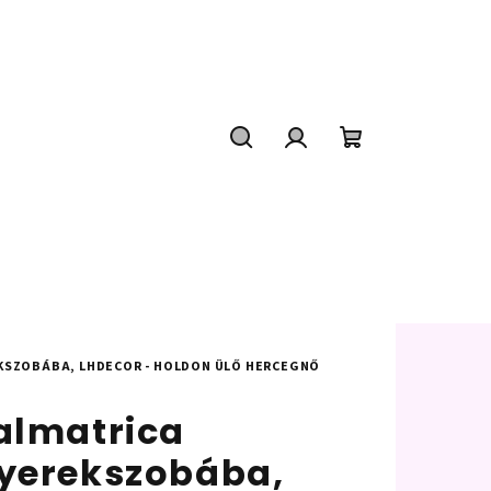
Keresés
Bejelentkezés
Kosár
KSZOBÁBA, LHDECOR - HOLDON ÜLŐ HERCEGNŐ
almatrica
yerekszobába,