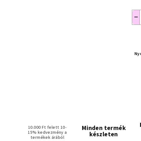
−
Ny
Minden termék
10.000 Ft felett 10-
15% kedvezmény a
készleten
termékek árából