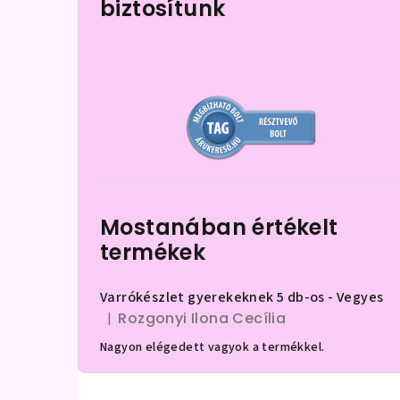
biztosítunk
d
a
l
s
ó
p
a
Mostanában értékelt
n
termékek
e
Varrókészlet gyerekeknek 5 db-os - Vegyes
l
Rozgonyi Ilona Cecília
|
A termék értékelése 5-ből 5 csillag.
Nagyon elégedett vagyok a termékkel.