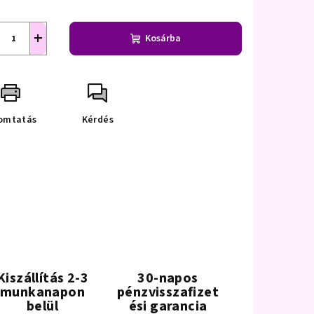
+
Kosárba
omtatás
Kérdés
Kiszállítás 2-3
30-napos
munkanapon
pénzvisszafizet
belül
ési garancia