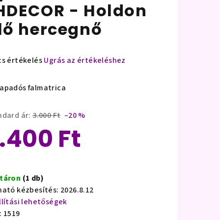
HDECOR - Holdon
lő hercegnő
cs értékelés
Ugrás az értékeléshez
mék
agos
apadós falmatrica
ékelése
ndard ár:
3.000 Ft
–20 %
.400 Ft
lag.
ségár:
táron
(1 db)
ható kézbesítés:
2026.8.12
llítási lehetőségek
:
1519