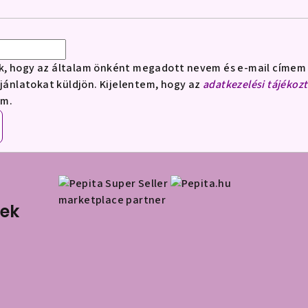
k, hogy az általam önként megadott nevem és e-mail címem 
ajánlatokat küldjön. Kijelentem, hogy az
adatkezelési tájékoz
om.
marketplace partner
nek