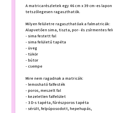
A matricarészletek egy 46 cm x 39 cm-es lapon 
tetszőlegesen ragaszthatók.
Milyen felületre ragaszthatóak a falmatricák:
Alapvetően sima, tiszta, por- és zsírmentes fel
- sima festett fal
- sima felületű tapéta
- üveg
- tükör
- bútor
- csempe
Mire nem ragadnak a matricák:
- lemosható falfesték
- poros, meszelt fal
- kezeletlen falfelület
- 3 D-s tapéta, fűrészporos tapéta
- sérült, felpúposodott, hepehupás,