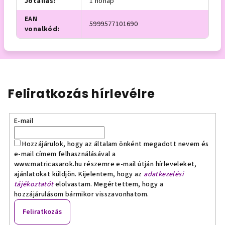
Jótállás
:
1 hónap
EAN
5999577101690
vonalkód
:
Feliratkozás hírlevélre
E-mail
Hozzájárulok, hogy az általam önként megadott nevem és
e-mail címem felhasználásával a
www.matricasarok.hu részemre e-mail útján hírleveleket,
ajánlatokat küldjön. Kijelentem, hogy az
adatkezelési
tájékoztatót
elolvastam. Megértettem, hogy a
hozzájárulásom bármikor visszavonhatom.
Feliratkozás