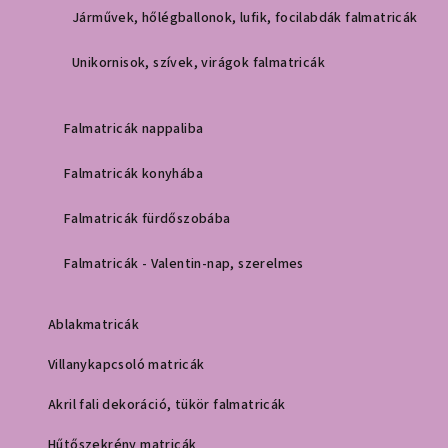
Járművek, hőlégballonok, lufik, focilabdák falmatricák
Unikornisok, szívek, virágok falmatricák
Falmatricák nappaliba
Falmatricák konyhába
Falmatricák fürdőszobába
Falmatricák - Valentin-nap, szerelmes
Ablakmatricák
Villanykapcsoló matricák
Akril fali dekoráció, tükör falmatricák
Hűtőszekrény matricák