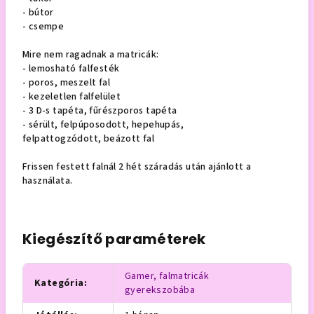
- bútor
- csempe
Mire nem ragadnak a matricák:
- lemosható falfesték
- poros, meszelt fal
- kezeletlen falfelület
- 3 D-s tapéta, fűrészporos tapéta
- sérült, felpúposodott, hepehupás,
felpattogzódott, beázott fal
Frissen festett falnál 2 hét száradás után ajánlott a
használata.
Kiegészítő paraméterek
Gamer, falmatricák
Kategória
:
gyerekszobába