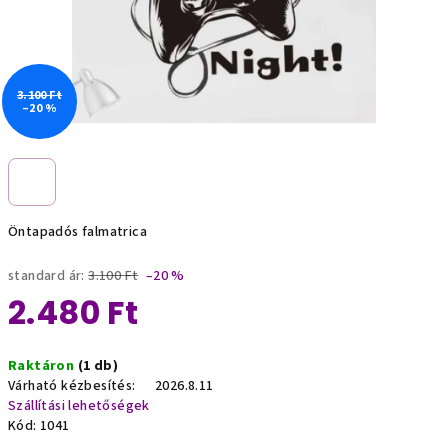
3.100 Ft
–20 %
Öntapadós falmatrica
standard ár:
3.100 Ft
–20 %
2.480 Ft
Egységár:
Raktáron
(1 db)
Várható kézbesítés:
2026.8.11
Szállítási lehetőségek
Kód:
1041