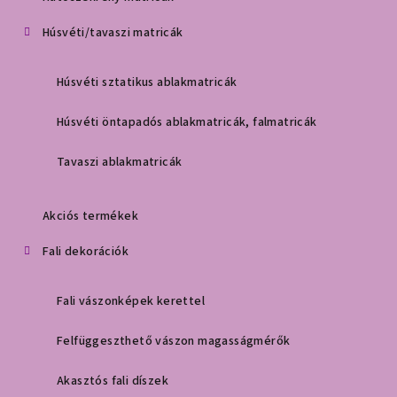
Húsvéti/tavaszi matricák
Húsvéti sztatikus ablakmatricák
Húsvéti öntapadós ablakmatricák, falmatricák
Tavaszi ablakmatricák
Akciós termékek
Fali dekorációk
Fali vászonképek kerettel
Felfüggeszthető vászon magasságmérők
Akasztós fali díszek