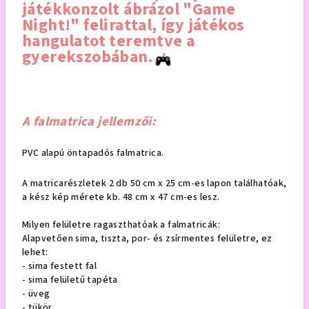
játékkonzolt ábrázol "Game
Night!" felirattal, így játékos
hangulatot teremtve a
gyerekszobában
.
A falmatrica jellemzői:
PVC alapú öntapadós falmatrica.
A matricarészletek 2 db 50 cm x 25 cm-es lapon találhatóak,
a kész kép mérete kb. 48 cm x 47 cm-es lesz.
Milyen felületre ragaszthatóak a falmatricák:
Alapvetően sima, tiszta, por- és zsírmentes felületre, ez
lehet:
- sima festett fal
- sima felületű tapéta
- üveg
- tükör