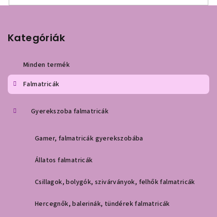
L
á
b
Kategóriák
l
é
Minden termék
c
Falmatricák
Gyerekszoba falmatricák
Gamer, falmatricák gyerekszobába
Állatos falmatricák
Csillagok, bolygók, szivárványok, felhők falmatricák
Hercegnők, balerinák, tündérek falmatricák