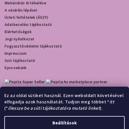
Webáruház értékelése
A vásárlás lépései
Üzleti feltételek (ÁSZF)
Adatkezelési tájékoztató
Elérhetőségek
Jogi nyilatkozat
Fogyasztóvédelmi tájékoztató
Impresszum
Süti tájékoztató
Írjon nekünk
marketplace partner
Ez az oldal sütiket használ. Ezen weboldalt követésével
elfogadja azok használatát. Tudjon meg többet *
itt
Olcsóbbat.hu
(*
illessze be a süti tájékoztatóra mutató linket
).
Á
r
Beállítások
Árukereső.hu
u