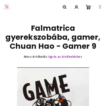
Ugrás
a
fő
Kosár
Keresés
Bejelentkezés
tartalomhoz
Falmatrica
gyerekszobába, gamer,
Chuan Hao - Gamer 9
A
Nincs értékelés
Ugrás az értékeléshez
termék
átlagos
értékelése
5-
ből
0,0
csillag.