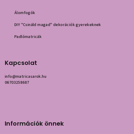
Álomfogók
DIY "Csináld magad" dekorációk gyerekeknek
Padlómatricák
Kapcsolat
info
@
matricasarok.hu
06703258687
Információk önnek