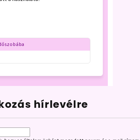
rdőszobába
tkozás hírlevélre