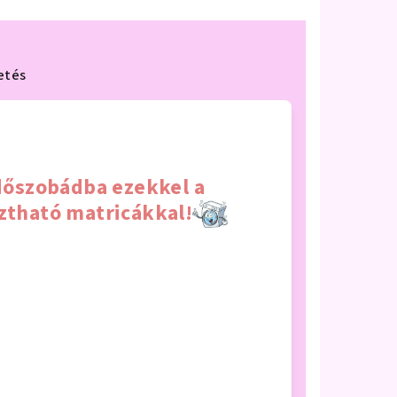
etés
dőszobádba ezekkel a
ztható matricákkal!