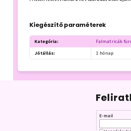
Kiegészítő paraméterek
Kategória
:
Falmatricák fü
Jótállás
:
1 hónap
Felira
E-mail