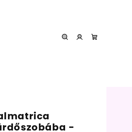
Keresés
Bejelentkezés
Kosár
almatrica
ürdőszobába -