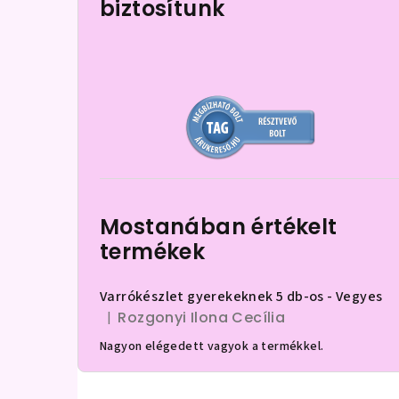
biztosítunk
d
a
l
s
ó
p
a
Mostanában értékelt
n
termékek
e
Varrókészlet gyerekeknek 5 db-os - Vegyes
l
Rozgonyi Ilona Cecília
|
A termék értékelése 5-ből 5 csillag.
Nagyon elégedett vagyok a termékkel.