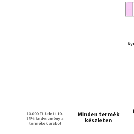
−
Ny
Minden termék
10.000 Ft felett 10-
15% kedvezmény a
készleten
termékek árából