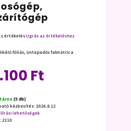
osógép,
zárítógép
cs értékelés
Ugrás az értékeléshez
mék
agos
likáló fóliás, öntapadós falmatrica
ékelése
.100 Ft
lag.
ségár:
táron
(5 db)
ható kézbesítés:
2026.8.12
llítási lehetőségek
:
2210