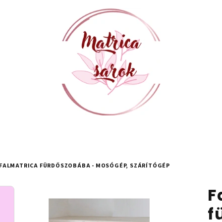
FALMATRICA FÜRDŐSZOBÁBA - MOSÓGÉP, SZÁRÍTÓGÉP
F
f