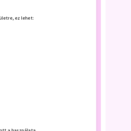
ületre, ez lehet:
lott a használata.