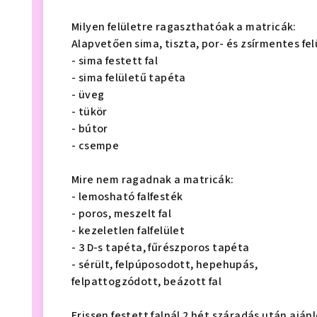
Milyen felületre ragaszthatóak a matricák:
Alapvetően sima, tiszta, por- és zsírmentes fel
- sima festett fal
- sima felületű tapéta
- üveg
- tükör
- bútor
- csempe
Mire nem ragadnak a matricák:
- lemosható falfesték
- poros, meszelt fal
- kezeletlen falfelület
- 3 D-s tapéta, fűrészporos tapéta
- sérült, felpúposodott, hepehupás,
felpattogzódott, beázott fal
Frissen festett falnál 2 hét száradás után aján