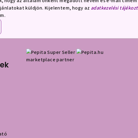
k, hogy az általam önként megadott nevem és e-mail címem 
ajánlatokat küldjön. Kijelentem, hogy az
adatkezelési tájékoz
om.
marketplace partner
nek
ató