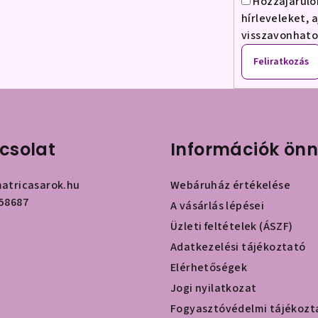
Hozzájárulo
hírleveleket, 
visszavonhat
Feliratkozás
csolat
Információk ön
atricasarok.hu
Webáruház értékelése
58687
A vásárlás lépései
Üzleti feltételek (ÁSZF)
Adatkezelési tájékoztató
Elérhetőségek
Jogi nyilatkozat
Fogyasztóvédelmi tájékozt