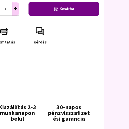
+
Kosárba
omtatás
Kérdés
Kiszállítás 2-3
30-napos
munkanapon
pénzvisszafizet
belül
ési garancia