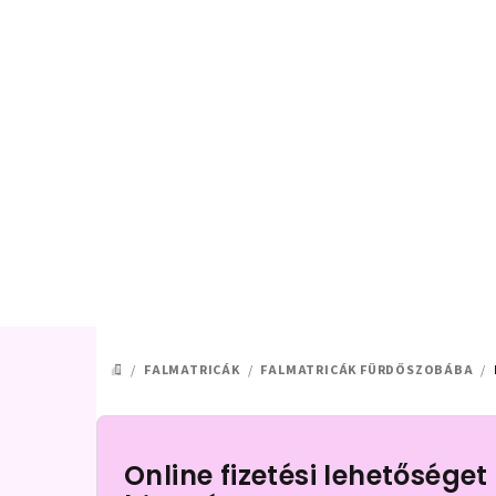
Ugrás
a
fő
tartalomhoz
/
FALMATRICÁK
/
FALMATRICÁK FÜRDŐSZOBÁBA
/
KEZDŐLAP
O
l
Online fizetési lehetőséget